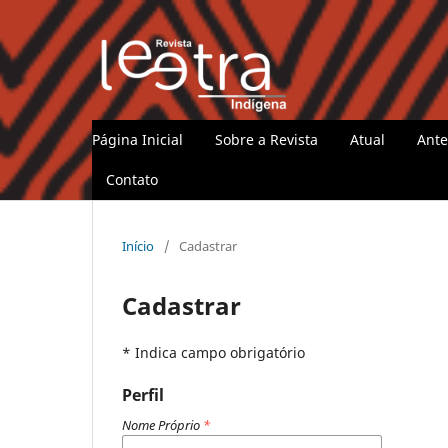
Página Inicial
Sobre a Revista
Atual
Ante
Contato
Início
/
Cadastrar
Cadastrar
* Indica campo obrigatório
Perfil
Nome Próprio
*