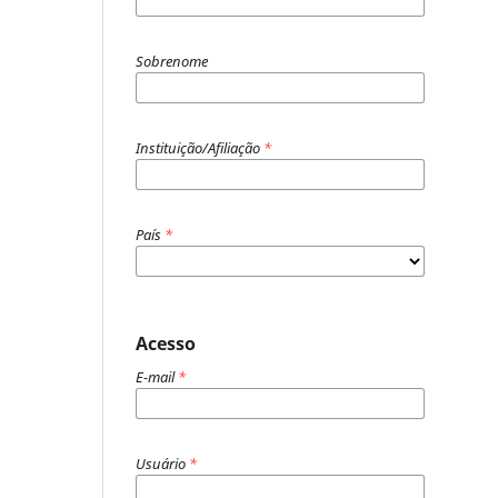
Sobrenome
Instituição/Afiliação
*
País
*
Acesso
E-mail
*
Usuário
*