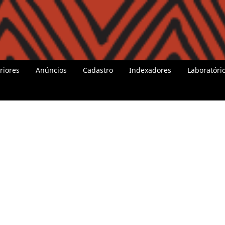
riores
Anúncios
Cadastro
Indexadores
Laboratóri