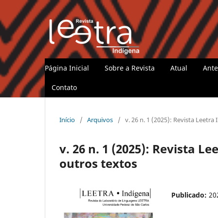
Página Inicial
Sobre a Revista
Atual
Ante
Contato
Início
/
Arquivos
/
v. 26 n. 1 (2025): Revista Leetr
v. 26 n. 1 (2025): Revista L
outros textos
Publicado:
20