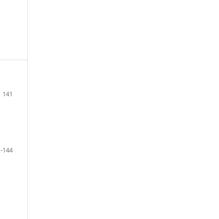
141
-144