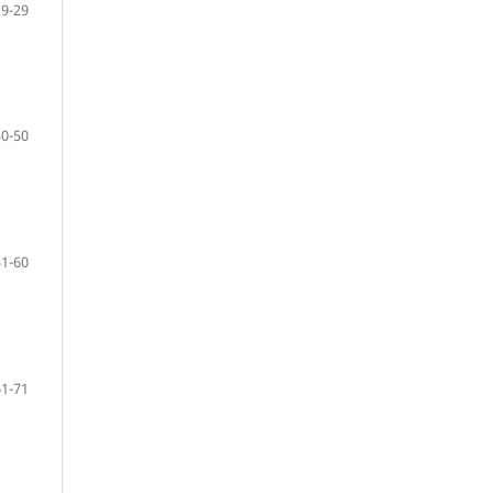
9-29
30-50
51-60
61-71