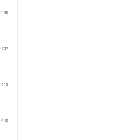
72-90
-107
-118
-140