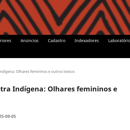
riores
Anúncios
Cadastro
Indexadores
Laboratóri
a Indígena: Olhares femininos e outros textos
eetra Indígena: Olhares femininos e
25-09-05